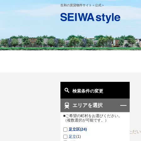
生和の賃貸物件サイト＜公式＞
検索条件の変更
エリアを選択
■ご希望の町村をお選びください。
（複数選択が可能です。）
足立区
(24)
ご入力いただい
足立
(1)