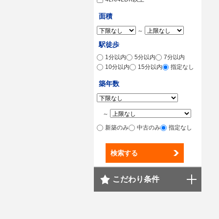
面積
～
駅徒歩
1分以内
5分以内
7分以内
10分以内
15分以内
指定なし
築年数
～
新築のみ
中古のみ
指定なし
検索する
こだわり条件