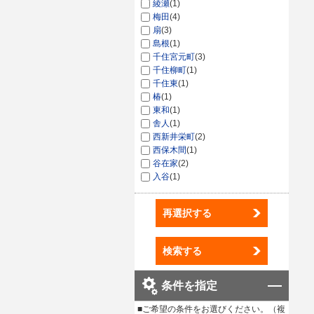
綾瀬
(1)
梅田
(4)
扇
(3)
島根
(1)
千住宮元町
(3)
千住柳町
(1)
千住東
(1)
椿
(1)
東和
(1)
舎人
(1)
西新井栄町
(2)
西保木間
(1)
谷在家
(2)
入谷
(1)
再選択する
検索する
条件を指定
■ご希望の条件をお選びください。（複