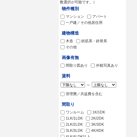
数選択が可能です。）
物件種別
マンション
アパート
一戸建／その他居住用
建物構造
木造
鉄筋系・鉄骨系
その他
画像有無
間取り図あり
外観写真あり
賃料
～
管理費／共益費を含む
間取り
ワンルーム
1K/1DK
1LK/1LDK
2K/2DK
2LK/2LDK
3K/3DK
3LK/3LDK
4K/4DK
4LK/4LDK以上