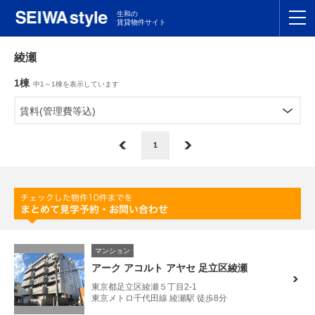
生和の
賃貸物件サイト
TOP
綾瀬
1棟
中1～1棟を表示しています
関東
TOP
賃料(管理費等込)
東海
TOP
1
関西
TOP
九州
TOP
支店一覧
マンション
SEIWAの管理
アーク アコルト アヤセ 足立区綾瀬
東京都足立区綾瀬５丁目2-1
お友達紹介特典
東京メトロ千代田線 綾瀬駅 徒歩8分