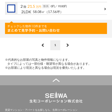
管理建物一覧
2
21.5
0円
／ 9500円
管/共
階
万円
2LDK
58.08㎡
（17.56坪）
企業情報
採用情報
プライバシー
サイトマップ
ポリシー
閉じる
1
※代表的なお部屋の写真と物件情報になります。
タイプによっては一部仕様・眺望等が異なる場合があります。
※お部屋により現況と異なる場合は現況を優先いたします。
賃貸マンション・アパートをお探しなら、生和コーポレーション