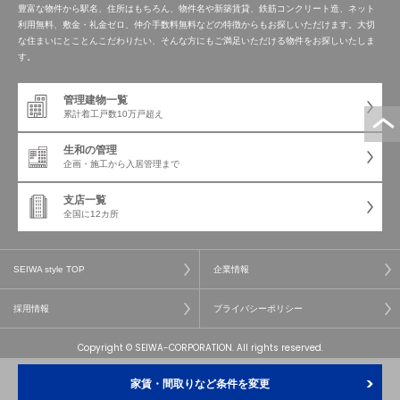
豊富な物件から駅名、住所はもちろん、物件名や新築賃貸、鉄筋コンクリート造、ネット
利用無料、敷金・礼金ゼロ、仲介手数料無料などの特徴からもお探しいただけます。大切
な住まいにとことんこだわりたい、そんな方にもご満足いただける物件をお探しいたしま
す。
管理建物一覧
累計着工戸数
10万戸超え
生和の管理
企画・施工から
入居管理まで
支店一覧
全国に12カ所
SEIWA style TOP
企業情報
採用情報
プライバシーポリシー
Copyright © SEIWA-CORPORATION. All rights reserved.
家賃・間取りなど条件を変更