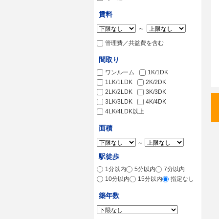
賃料
～
管理費／共益費を含む
間取り
ワンルーム
1K/1DK
1LK/1LDK
2K/2DK
2LK/2LDK
3K/3DK
3LK/3LDK
4K/4DK
4LK/4LDK以上
面積
～
駅徒歩
1分以内
5分以内
7分以内
10分以内
15分以内
指定なし
築年数