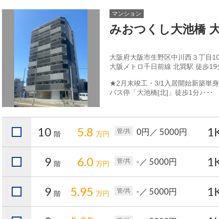
マンション
みおつくし大池橋 
大阪府大阪市生野区中川西３丁目10-
大阪メトロ千日前線 北巽駅 徒歩19
★2月末竣工・3/1入居開始新築単
バス停「大池橋[北]」徒歩1分♪･･･
10
5.8
1
0円
／ 5000円
管/共
階
万円
9
6.0
1
-
／ 5000円
管/共
階
万円
9
5.95
1
-
／ 5000円
管/共
階
万円