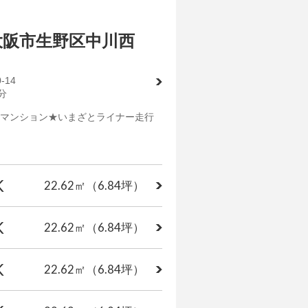
大阪市生野区中川西
14
分
身マンション★いまざとライナー走行
K
22.62㎡
（6.84坪）
K
22.62㎡
（6.84坪）
K
22.62㎡
（6.84坪）