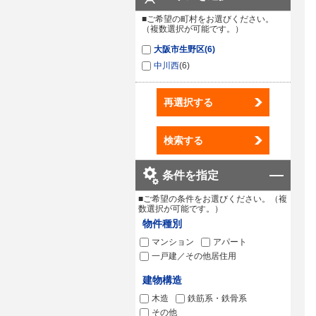
■ご希望の町村をお選びください。
（複数選択が可能です。）
大阪市生野区
(6)
中川西
(6)
再選択する
検索する
条件を指定
■ご希望の条件をお選びください。（複
数選択が可能です。）
物件種別
マンション
アパート
一戸建／その他居住用
建物構造
木造
鉄筋系・鉄骨系
その他