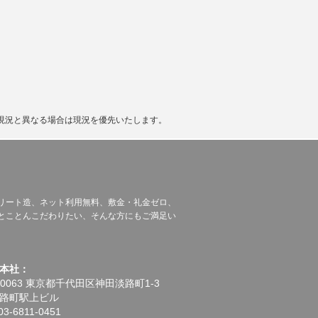
現況と異なる場合は現況を優先いたします。
リート造、ネット利用無料、敷金・礼金ゼロ、
とことんこだわりたい、そんな方にもご満足い
本社：
-0063 東京都千代田区神田淡路町1-3
路町駅上ビル
3-6811-0451