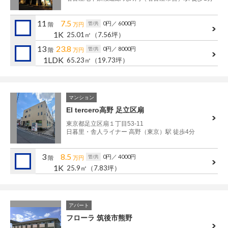
管理建物一覧
11
7.5
0円
／ 6000円
管/共
階
万円
1K
企業情報
25.01㎡
（7.56坪）
採用情報
13
23.8
0円
／ 8000円
管/共
階
万円
プライバシー
1LDK
65.23㎡
（19.73坪）
サイトマップ
ポリシー
閉じる
マンション
El tercero高野 足立区扇
東京都足立区扇１丁目53-11
日暮里・舎人ライナー 高野（東京）駅 徒歩4分
3
8.5
0円
／ 4000円
管/共
階
万円
1K
25.9㎡
（7.83坪）
アパート
フローラ 筑後市熊野