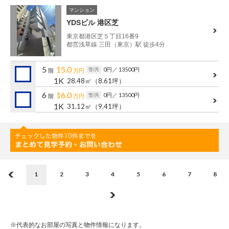
マンション
YDSビル 港区芝
東京都港区芝５丁目16番9
都営浅草線 三田（東京）駅 徒歩4分
5
15.0
0円
／ 13500円
管/共
階
万円
1K
28.48㎡
（8.61坪）
6
16.0
0円
／ 13500円
管/共
階
万円
1K
31.12㎡
（9.41坪）
1
2
3
4
5
6
7
8
※代表的なお部屋の写真と物件情報になります。