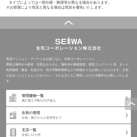
タイプによっては一部仕様・眺望等が異なる場合があります。
※お部屋により現況と異なる場合は現況を優先いたします。
賃貸マンション・アパートをお探しなら、生和コーポレーション
豊富な物件から駅名、住所はもちろん、物件名や新築賃貸、鉄筋コンクリート造、ネット
利用無料、敷金・礼金ゼロ、仲介手数料無料などの特徴からもお探しいただけます。大切
な住まいにとことんこだわりたい、そんな方にもご満足いただける物件をお探しいたしま
す。
管理建物一覧
累計着工戸数
10万戸超え
生和の管理
企画・施工から
入居管理まで
支店一覧
全国に12カ所