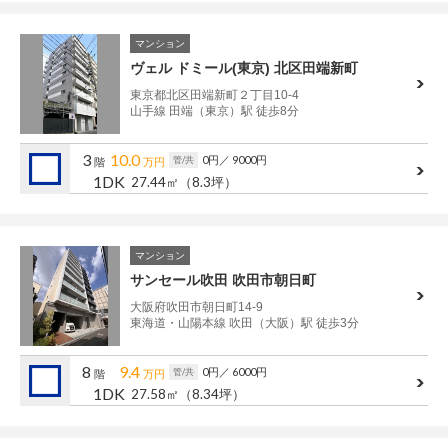
マンション
ヴェル ドミール(東京) 北区田端新町
東京都北区田端新町２丁目10-4
山手線 田端（東京）駅 徒歩8分
3
10.0
0円
／ 9000円
管/共
階
万円
1DK
27.44㎡
（8.3坪）
マンション
サンセール吹田 吹田市朝日町
大阪府吹田市朝日町14-9
東海道・山陽本線 吹田（大阪）駅 徒歩3分
8
9.4
0円
／ 6000円
管/共
階
万円
1DK
27.58㎡
（8.34坪）