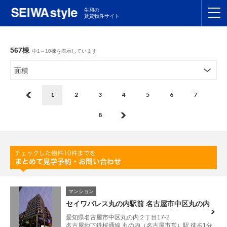
生和の
賃貸物件サイト
TOP
567棟
中1～10棟を表示しています
関東
TOP
面積
東海
TOP
1
2
3
4
5
6
7
関西
TOP
8
九州
TOP
支店一覧
SEIWAの管理
マンション
セイワパレス丸の内駅前 名古屋市中区丸の内
お友達紹介特典
愛知県名古屋市中区丸の内２丁目17-2
名古屋地下鉄桜通線 丸の内（名古屋市営）駅 徒歩1分