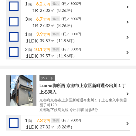
1
6.2
0円
／ 8000円
管/共
階
万円
1R
27.32㎡
（8.26坪）
3
6.7
0円
／ 8000円
管/共
階
万円
1R
27.32㎡
（8.26坪）
1
9.9
0円
／ 8000円
管/共
階
万円
1LDK
39.57㎡
（11.96坪）
2
10.1
0円
／ 8000円
管/共
階
万円
1LDK
39.57㎡
（11.96坪）
アパート
Luana御所西 京都市上京区新町通今出川１丁
上る東入
京都府京都市上京区新町通今出川１丁上る東入中御霊
図子町129
京都地下鉄烏丸線 今出川駅 徒歩5分
1
7.3
0円
／ 9000円
管/共
階
万円
1LDK
27.32㎡
（8.26坪）