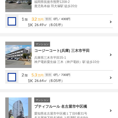
福岡県筑後市熊野1208-2
鹿児島本線 羽犬塚駅 徒歩20分
1
3.2
0円
／ 4000円
管/共
階
万円
1K
26.49㎡
（8.01坪）
マンション
コージーコート(兵庫) 三木市平田
兵庫県三木市平田35-1
神戸電鉄粟生線 三木（神戸電鉄）駅 徒歩10分
2
5.3
0円
／ 7000円
管/共
階
万円
1K
26.64㎡
（8.05坪）
マンション
プティフルール 名古屋市中区橘
愛知県名古屋市中区橘１丁目6番31号
名古屋地下鉄名城線 上前津駅 徒歩8分